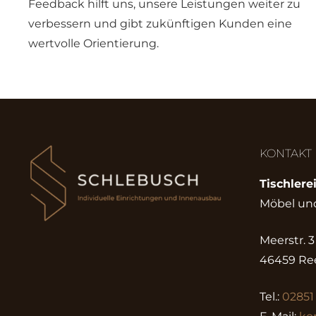
Feedback hilft uns, unsere Leistungen weiter zu
verbessern und gibt zukünftigen Kunden eine
wertvolle Orientierung.
KONTAKT
Tischlere
Möbel un
Meerstr. 3
46459 Ree
Tel.:
02851