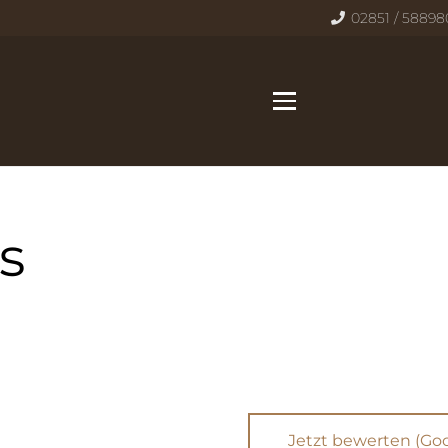
02851 / 5889
s
Jetzt bewerten (Go