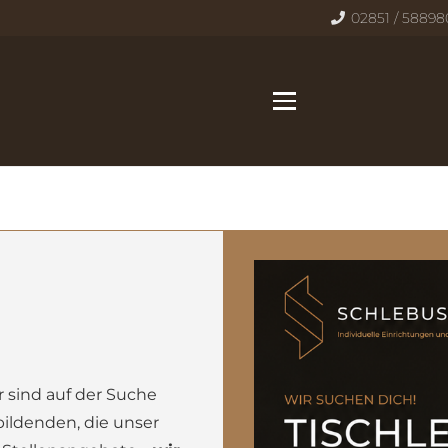
02851 / 5889
 sind auf der Suche
ildenden, die unser