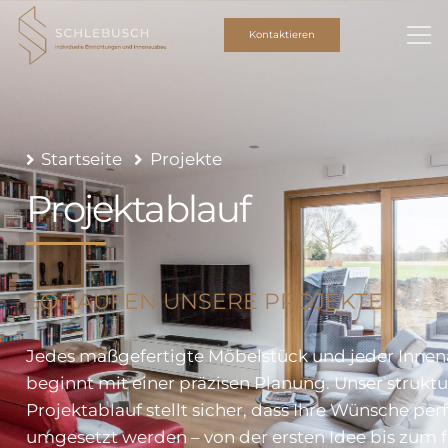
Kontaktieren
Startseite
Projekte
Projektablauf
SO LAUFEN UNSERE PROJEKTE
Jedes maßgefertigte Möbelstück und jeder Inne
beginnt mit einer präzisen Planung. Unser struktu
Projektablauf stellt sicher, dass Ihre Wünsche per
umgesetzt werden – von der ersten Idee bis zum f